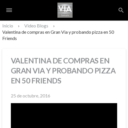
dehaze
search
S
Inicio
›
Video Blogs
›
Valentina de compras en Gran Via y probando pizza en 50
Friends
VALENTINA DE COMPRAS EN
GRAN VIA Y PROBANDO PIZZA
EN 50 FRIENDS
25 de octubre, 2016