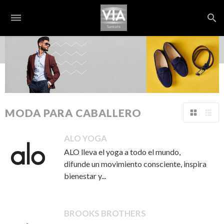
dehaze
search
S
MODA PARA CABALLERO
Tabla
Lista
ALO YOGA
ALO lleva el yoga a todo el mundo,
difunde un movimiento consciente, inspira
bienestar y...
BROOKS BROTHERS