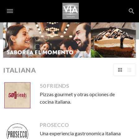
dehaze
search
S
ITALIANA
Tabla
Lista
50 FRIENDS
Pizzas gourmet y otras opciones de
cocina italiana.
PROSECCO
Una experiencia gastronomica italiana