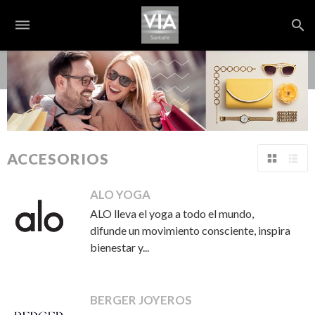
dehaze
search
S
ACCESORIOS
Tabla
Lista
ALO YOGA
ALO lleva el yoga a todo el mundo,
difunde un movimiento consciente, inspira
bienestar y...
BERGER JOYEROS