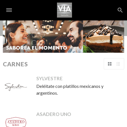
dehaze
search
S
CARNES
Tabla
Lista
SYLVESTRE
Deléitate con platillos mexicanos y
argentinos.
ASADERO UNO