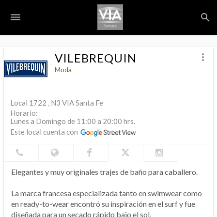
dehaze
search
S
VILEBREQUIN
more_vert
Moda
Local 1722 , N3 VIA Santa Fe
Horario:
Lunes a Domingo de 11:00 a 20:00 hrs.
Este local cuenta con
Elegantes y muy originales trajes de baño para caballero.
La marca francesa especializada tanto en swimwear como
en ready-to-wear encontró su inspiración en el surf y fue
diseñada para un secado rápido bajo el sol.