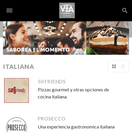
dehaze
search
S
ITALIANA
Tabla
Lista
50 FRIENDS
Pizzas gourmet y otras opciones de
cocina italiana.
PROSECCO
Una experiencia gastronomica italiana