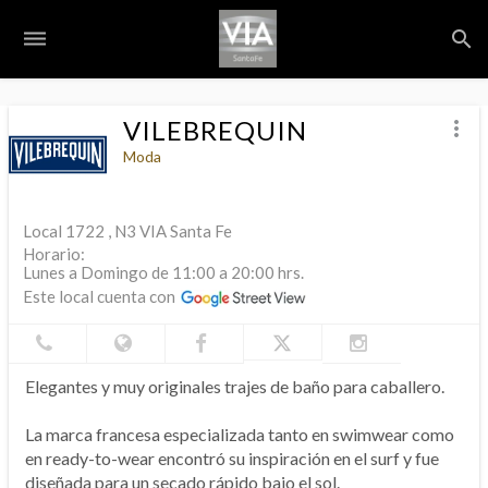
dehaze
search
S
VILEBREQUIN
more_vert
Moda
Local 1722 , N3 VIA Santa Fe
Horario:
Lunes a Domingo de 11:00 a 20:00 hrs.
Este local cuenta con
Elegantes y muy originales trajes de baño para caballero.
La marca francesa especializada tanto en swimwear como
en ready-to-wear encontró su inspiración en el surf y fue
diseñada para un secado rápido bajo el sol.